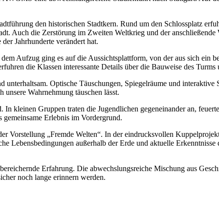
adtführung den historischen Stadtkern. Rund um den Schlossplatz erfu
tadt. Auch die Zerstörung im Zweiten Weltkrieg und der anschließende 
 der Jahrhunderte verändert hat.
 dem Aufzug ging es auf die Aussichtsplattform, von der aus sich ein
rfuhren die Klassen interessante Details über die Bauweise des Turms 
 unterhaltsam. Optische Täuschungen, Spiegelräume und interaktive St
sich unsere Wahrnehmung täuschen lässt.
 In kleinen Gruppen traten die Jugendlichen gegeneinander an, feuerte
as gemeinsame Erlebnis im Vordergrund.
der Vorstellung „Fremde Welten“. In der eindrucksvollen Kuppelprojekt
he Lebensbedingungen außerhalb der Erde und aktuelle Erkenntnisse de
ne bereichernde Erfahrung. Die abwechslungsreiche Mischung aus Geschi
sicher noch lange erinnern werden.