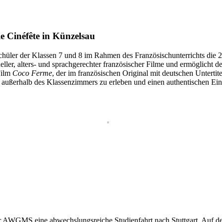
e Cinéfête in Künzelsau
hüler der Klassen 7 und 8 im Rahmen des Französischunterrichts die 
ueller, alters- und sprachgerechter französischer Filme und ermöglicht 
Film
Coco Ferme
, der im französischen Original mit deutschen Untert
mal außerhalb des Klassenzimmers zu erleben und einen authentischen 
r AWGMS eine abwechslungsreiche Studienfahrt nach Stuttgart. Auf d