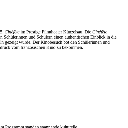
25.
Cinéfête
im Prestige Filmtheater Künzelsau. Die
Cinéfête
den Schülerinnen und Schülern einen authentischen Einblick in die
iteln gezeigt wurde. Der Kinobesuch bot den Schülerinnen und
Eindruck vom französischen Kino zu bekommen.
em Programm standen spannende kulturelle,