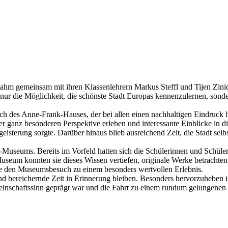
hm gemeinsam mit ihren Klassenlehrern Markus Steffl und Tijen Zinic
ur die Möglichkeit, die schönste Stadt Europas kennenzulernen, sonder
h des Anne-Frank-Hauses, der bei allen einen nachhaltigen Eindruck 
r ganz besonderen Perspektive erleben und interessante Einblicke in d
eisterung sorgte. Darüber hinaus blieb ausreichend Zeit, die Stadt sel
useums. Bereits im Vorfeld hatten sich die Schülerinnen und Schüler
useum konnten sie dieses Wissen vertiefen, originale Werke betrachten
e den Museumsbesuch zu einem besonders wertvollen Erlebnis.
und bereichernde Zeit in Erinnerung bleiben. Besonders hervorzuheben 
inschaftssinn geprägt war und die Fahrt zu einem rundum gelungenen 