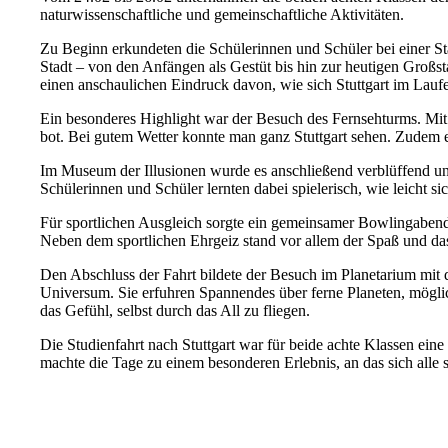
naturwissenschaftliche und gemeinschaftliche Aktivitäten.
Zu Beginn erkundeten die Schülerinnen und Schüler bei einer St
Stadt – von den Anfängen als Gestüt bis hin zur heutigen Großs
einen anschaulichen Eindruck davon, wie sich Stuttgart im Laufe
Ein besonderes Highlight war der Besuch des Fernsehturms. Mit
bot. Bei gutem Wetter konnte man ganz Stuttgart sehen. Zudem e
Im Museum der Illusionen wurde es anschließend verblüffend und
Schülerinnen und Schüler lernten dabei spielerisch, wie leicht 
Für sportlichen Ausgleich sorgte ein gemeinsamer Bowlingabend.
Neben dem sportlichen Ehrgeiz stand vor allem der Spaß und d
Den Abschluss der Fahrt bildete der Besuch im Planetarium mit 
Universum. Sie erfuhren Spannendes über ferne Planeten, möglic
das Gefühl, selbst durch das All zu fliegen.
Die Studienfahrt nach Stuttgart war für beide achte Klassen ei
machte die Tage zu einem besonderen Erlebnis, an das sich alle 