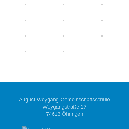
August-Weygang-Gemeinschaftsschule
Weygangstraße 17
74613 Öhringen